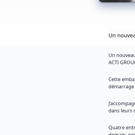
Un nouvea
Un nouveau 
ACTI GROUP 
Cette emba
démarrage 
J’accompagn
dans leurs 
Quatre entr
demain, po