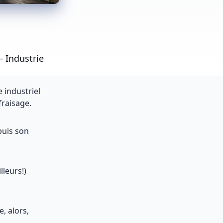
 Industrie
 industriel
fraisage.
puis son
lleurs!)
, alors,