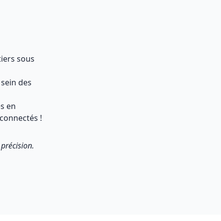
iers sous
 sein des
s en
 connectés !
 précision.