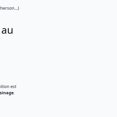
therson…)
 au
tion est
usinage
.