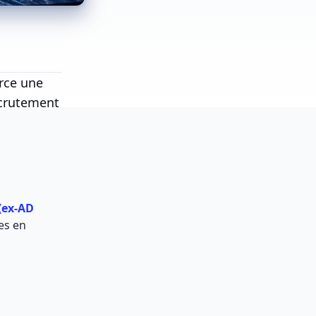
rce une
ecrutement
(ex-AD
es en