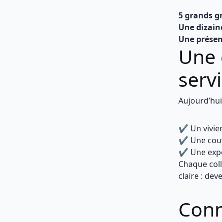
5 grands 
Une dizain
Une présen
Une 
servi
Aujourd’hui
✔️ Un vivie
✔️ Une cou
✔️ Une expe
Chaque coll
claire : dev
Conn